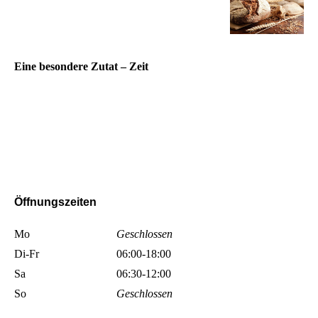
jeden morgen von Hand und aus besten
Zutaten herzustellen, denn nur so können wir
unseren hohen Qualitätsansprüchen und
denen unserer Kunden gerecht werden.
Eine besondere Zutat – Zeit
Eine wichtige Zutat bei der Herstellung unserer Spezialitäten ist
Zeit, denn diese ist ein wichtiger Bestandteil für die
Geschmacksentwicklung unserer Waren!
Öffnungszeiten
Mo
Geschlossen
Di-Fr
06:00-18:00
Sa
06:30-12:00
So
Geschlossen